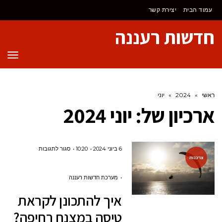
לתוכן
עמוד הבית
יצירת קשר
חדשות רעננה
תפר
ראשי
»
2024
»
יוני
ארכיון של:
יוני 2024
על
6 ביוני 2024
10:20
סגור לתגובות
צרכנות
איך
להתכונן
מערכת חדשות רעננה
לקראת
איך להתכונן לקראת
טיסה
טיסה במצנח רחיפה?
במצנח