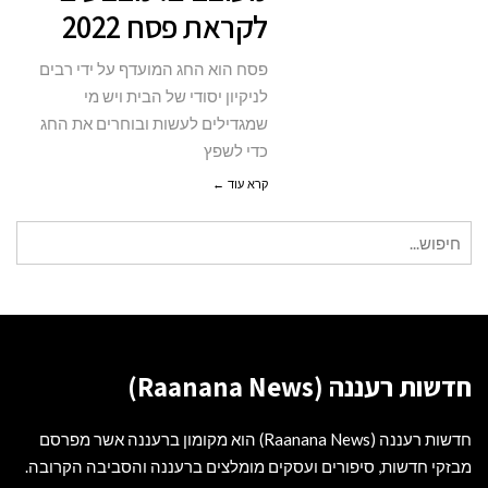
לקראת פסח 2022
פסח
2022
פסח הוא החג המועדף על ידי רבים
לניקיון יסודי של הבית ויש מי
שמגדילים לעשות ובוחרים את החג
כדי לשפץ
קרא עוד ←
חיפוש
עבור:
חדשות רעננה (Raanana News)
חדשות רעננה (Raanana News) הוא מקומון ברעננה אשר מפרסם
מבזקי חדשות, סיפורים ועסקים מומלצים ברעננה והסביבה הקרובה.