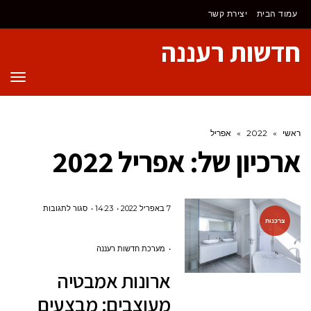
לתוכן
עמוד הבית
יצירת קשר
חדשות רעננה
תפר
ראשי
»
2022
»
אפריל
ארכיון של:
אפריל 2022
על
7 באפריל 2022
14:23
סגור לתגובות
צרכנות
ארונות
אמבטיה
מערכת חדשות רעננה
מעוצבים:
ארונות אמבטיה
מבצעים
מעוצבים: מבצעים
לקראת