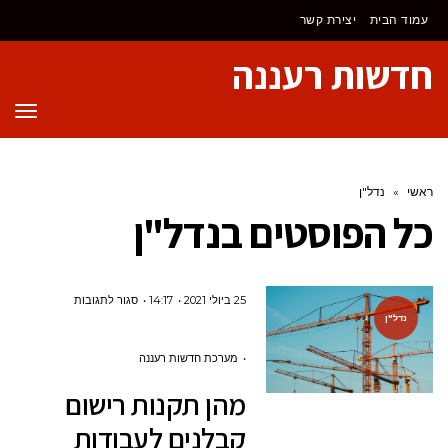
לתוכן
עמוד הבית
יצירת קשר
חדשות רעננה
תפר
ראשי
»
נדל"ן
כל הפוסטים ב
נדל"ן
על
25 ביולי 2021
14:17
סגור לתגובות
נדל"ן
מהן תקנות
רישום
מערכת חדשות רעננה
קבלנים
מהן תקנות רישום
לעבודות
קבלנים לעבודות
הנדסה