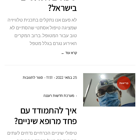
בישראל?
בישראל?
לא פעם אנו נתקלים בתכנית טלוויזיה
שמציגה טיפול אסתטי שהסתיים לא
טוב עבור המטופל. ברוב המקרים
האירוע נגרם בגלל מטפל
קרא עוד ←
על
25 במאי 2022
11:51
סגור לתגובות
בריאות
איך
להתמודד
מערכת חדשות רעננה
עם
איך להתמודד עם
פחד
פחד מרופא שיניים?
מרופא
שיניים?
טיפולי שיניים הכרחיים נדחים לעתים