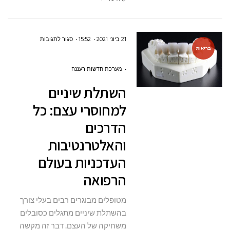
על
21 ביוני 2021
15:52
סגור לתגובות
בריאות
השתלת
שיניים
מערכת חדשות רעננה
למחוסרי
השתלת שיניים
עצם:
למחוסרי עצם: כל
כל
הדרכים
הדרכים
והאלטרנטיבות
והאלטרנטיבות
העדכניות
העדכניות בעולם
בעולם
הרפואה
הרפואה
מטופלים מבוגרים רבים בעלי צורך
בהשתלת שיניים מתגלים כסובלים
משחיקה של העצם. דבר זה מקשה