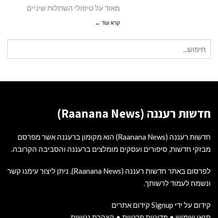
מאוד על טיפולי השתלות שיניים
קרא עוד ←
חיפוש
עבור:
חדשות רעננה (Raanana News)
חדשות רעננה (Raanana News) הוא מקומון ברעננה אשר מפרסם
מבזקי חדשות, סיפורים ועסקים מומלצים ברעננה והסביבה הקרובה.
לפרסום באתר חדשות רעננה (Raanana News), ניתן ליצור עימנו קשר
ונשמח לעמוד לרשותך.
קידום על ידי Signup קידום אתרים
תנאי שימוש
•
מדיניות פרטיות
•
הצהרת נגישות