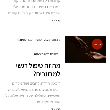
קרובות רק בשל הפחד מהביקור
במרפאת השיניים. פחד מטיפולי
שיניים איננו שמור רק לילדים קטנים
קרא עוד ←
על
3 בינואר 2022
14:20
סגור לתגובות
בריאות
מה
זה טיפול
מערכת חדשות רעננה
רגשי
מה זה טיפול רגשי
למבוגרים?
למבוגרים?
דיכאון, חרדה, לחצים ועוד מקרים
רבים שנובעים ממצב נפשי לא בריא,
משפיעים לשלילה על החיים שלנו. כל
אחד מתמודד עם
קרא עוד ←