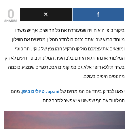
להתעורר
0
מול
SHARES
ביקור ביפן הוא חוויה שמעוררת את כל החושים, אך יש משהו
גלויה:
מיוחד ברגע שבו אתם נכנסים לחדר המלון, מסיטים את הווילון
6
ומוצאים את עצמכם מול קו הרקיע המנצנץ של טוקיו, הר פוג'י
מלונות
המלכותי או נהר רגוע הזורם בלב העיר. המלונות ביפן ידועים לא רק
בשירות ללא דופי, אלא גם במיקומים אסטרטגיים שמציעים כמה
מומלצים
מהנופים היפים בעולם.
עם
יצאנו לבדוק ביחד עם המומחים של
Japani טיולים ביפן
, מהם
נוף
המלונות עם נוף שפשוט אי אפשר לסרב להם.
עוצר
נשימה