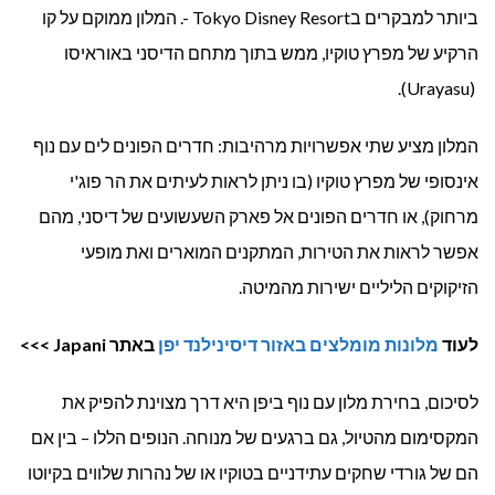
ביותר למבקרים בTokyo Disney Resort -. המלון ממוקם על קו
הרקיע של מפרץ טוקיו, ממש בתוך מתחם הדיסני באוראיסו
(Urayasu).
המלון מציע שתי אפשרויות מרהיבות: חדרים הפונים לים עם נוף
אינסופי של מפרץ טוקיו (בו ניתן לראות לעיתים את הר פוג'י
מרחוק), או חדרים הפונים אל פארק השעשועים של דיסני, מהם
אפשר לראות את הטירות, המתקנים המוארים ואת מופעי
הזיקוקים הליליים ישירות מהמיטה.
לעוד
מלונות מומלצים באזור דיסינילנד יפן
באתר
Japani
>>>
לסיכום, בחירת מלון עם נוף ביפן היא דרך מצוינת להפיק את
המקסימום מהטיול, גם ברגעים של מנוחה. הנופים הללו – בין אם
הם של גורדי שחקים עתידניים בטוקיו או של נהרות שלווים בקיוטו