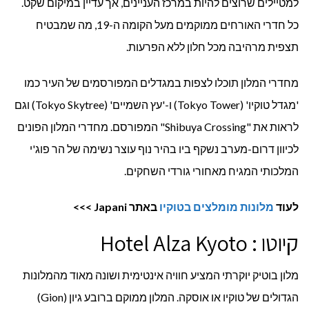
למטיילים שרוצים להיות במרכז העניינים, אך עדיין במיקום שקט.
כל חדרי האורחים ממוקמים מעל הקומה ה-19, מה שמבטיח
תצפית מרהיבה מכל חלון ללא הפרעות.
מחדרי המלון תוכלו לצפות במגדלים המפורסמים של העיר כמו
'מגדל טוקיו' (Tokyo Tower) ו-'עץ השמיים' (Tokyo Skytree) וגם
לראות את "Shibuya Crossing" המפורסם. מחדרי המלון הפונים
לכיוון דרום-מערב נשקף ביו בהיר נוף עוצר נשימה של הר פוג'י
המלכותי המגיח מאחורי גורדי השחקים.
לעוד
מלונות מומלצים בטוקיו
באתר
Japani
>>>
קיוטו : Hotel Alza Kyoto
מלון בוטיק יוקרתי המציע חוויה אינטימית ושונה מאוד מהמלונות
הגדולים של טוקיו או אוסקה. המלון ממוקם ברובע גיון (Gion)