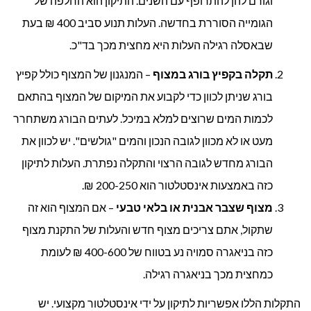
וגורם להן להתרופף עם השנים. התיקון הוא החלפה של
הגומייה הסוררת בחדשה. העלות תנוע סביב 400 ₪ בעת
שבאסלה רגילה העלות היא מחצית מכך בד"כ.
תקלה בקפיץ בורג במצוף
– המנגנון של המצוף כולל קפיץ
בורג שניתן לכוון כדי לקבוע את המיקום של המצוף בהתאם
לכמות המים שרוצים למלא במיכל. לעתים הבורג משתחרר
מעט או לא מכוון לגובה הנכון והמים "גולשים". יש לכוון את
הבורג מחדש לגובה הרצוי והתקלה נפתרת. העלות לתיקון
כזה באמצעות אינסטלטור הוא 200-250 ₪.
מצוף שצבר אבנית או בלאי טבעי
– אם המצוף הוא זה
שתקול, אתם צריכים מצוף חדש והעלות של התקנת מצוף
כזה בניאגרה סמויה נע בטווח של 400-600 ₪ לעומת
כמחצית מכך בניאגרה רגילה.
התקלות הללו אפשריות לתיקון על ידי אינסטלטור מקצועי. יש