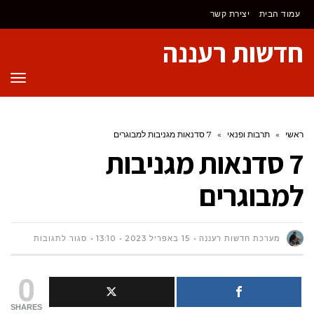
לתוכן
עמוד הבית
יצירת קשר
חדשות רעננה
תפר
ראשי
»
תרבות ופנאי
»
7 סדנאות מגניבות למבוגרים
7 סדנאות מגניבות
למבוגרים
על
מערכת חדשות רעננה
15 באפריל 2023
13:10
סגור לתגובות
7
0
סדנאות
SHARES