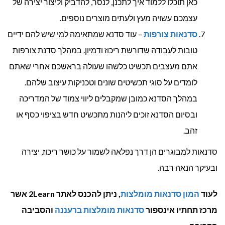
כאן תוכלו ללמוד איך לתכנן, לנסר, להדביק וליצור יצירה של
עצמכם עשויה מעץ ולעתים מוצרים נוספים.
סדנאות צורפות
– עוד סדנא שמתאימה למי שיש להם ידיים
טובות לעבודה שדורשת ריכוז ודמיון. במהלך סדנת צורפות
אתם מעצבים תכשיט כלשהו שעולה בראשכם אחרי שאתם
לומדים על סוגי תכשיטים שונים וטכניקות עיצוב שלהם.
במהלך הסדנא כמובן שמקבלים ליווי צמוד של המדריכה
ובסיום הסדנא זוכים ליהנות מתכשיט חדש בציפוי כסף או
זהב.
סדנאות למבוגרים הן דרך נפלאה לשמור על כושר ריכוז, יצירה
ובעיקר הנאה רבה.
לעוד
המון סדנאות מומלצות
, ניתן להכנס לאתר 2Learn אשר
מרכז תחתיו אינספור
סדנאות מומלצות ברעננה
והסביבה